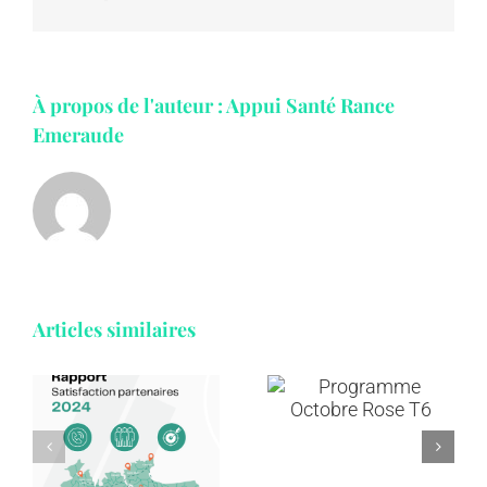
À propos de l'auteur :
Appui Santé Rance
Emeraude
Articles similaires
Annuaire et
Programme
ressources
e
Octobre
en
n
Rose T6
addictologie