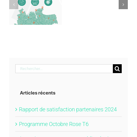
en
n
Rose T6
addictologie
s
Rechercher:
Articles récents
Rapport de satisfaction partenaires 2024
Programme Octobre Rose T6