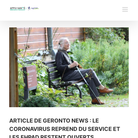
Passer
au
contenu
Voir
l'image
agrandie
ARTICLE DE GERONTO NEWS : LE
CORONAVIRUS REPREND DU SERVICE ET
LES EHPAD RESTENT OUVERTS.