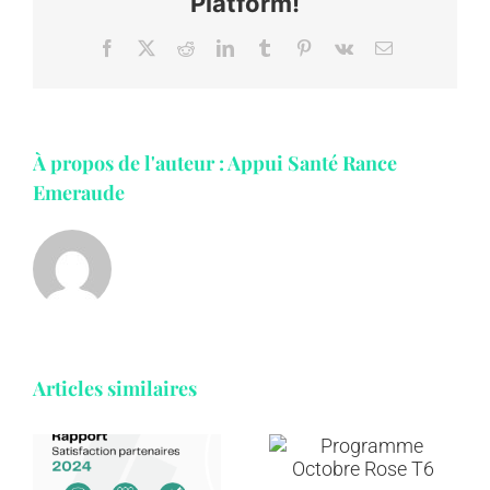
Platform!
Facebook
X
Reddit
LinkedIn
Tumblr
Pinterest
Vk
Email
À propos de l'auteur :
Appui Santé Rance
Emeraude
Articles similaires
Annuaire et
Programme
ressources
e
Octobre