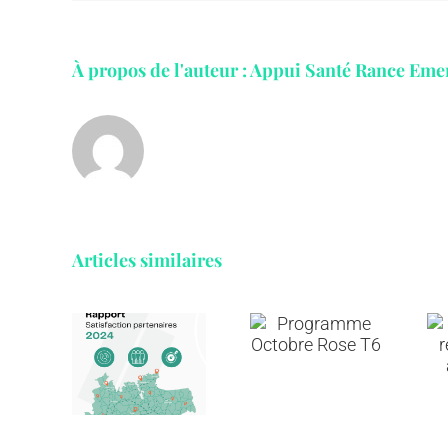
À propos de l'auteur :
Appui Santé Rance Eme
Articles similaires
Annuaire
port
Programme
et
de
Octobre
ressources
sfaction
Rose T6
en
tenaires
addictologie