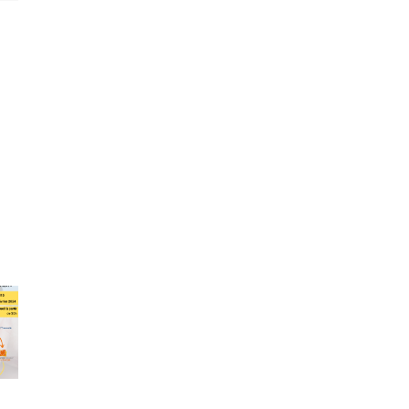
Annuaire
port
Programme
et
e
Octobre
ressources
sfaction
Rose T6
en
enaires
addictologie