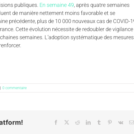
cisions publiques.
En semaine 49
, après quatre semaines
voluent de manière nettement moins favorable et se
ine précédente, plus de 10 000 nouveaux cas de COVID-1
ance. Cette évolution nécessite de redoubler de vigilance
prochaines semaines. L’adoption systématique des mesures
renforcer.
|
0 commentaire
atform!
Facebook
X
Reddit
LinkedIn
Tumblr
Pinterest
Vk