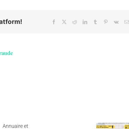
atform!
Facebook
X
Reddit
LinkedIn
Tumblr
Pinterest
Vk
raude
Soins
Oncologiques
Rap