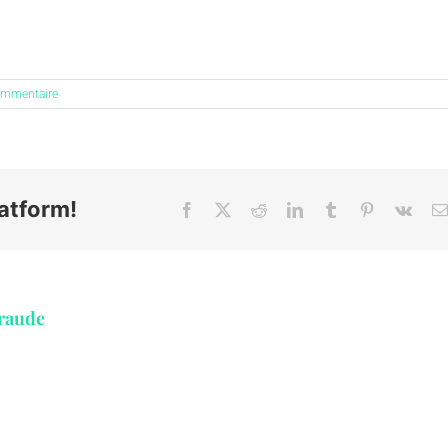
ommentaire
atform!
Facebook
X
Reddit
LinkedIn
Tumblr
Pinterest
Vk
raude