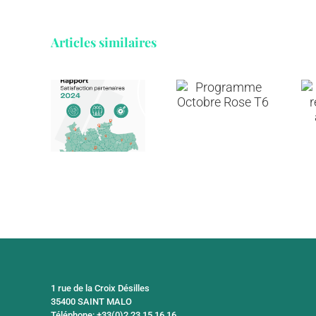
Articles similaires
Annuaire
port
Programme
et
de
Octobre
ressources
sfaction
Rose T6
en
tenaires
addictologie
024
1 rue de la Croix Désilles
35400 SAINT MALO
Téléphone: +33(0)2 23 15 16 16