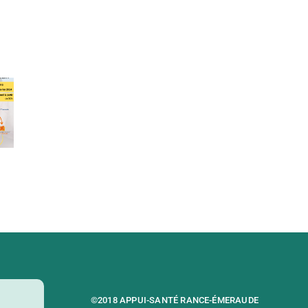
Annuaire
port
Programme
et
e
Octobre
ressources
sfaction
Rose T6
en
enaires
addictologie
24
©2018 APPUI-SANTÉ RANCE-ÉMERAUDE