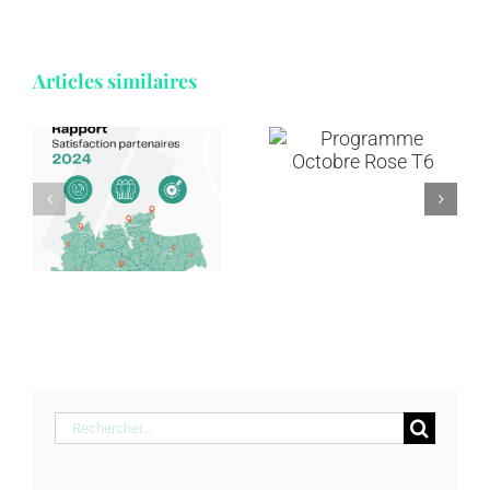
Articles similaires
Annuaire et
Programme
ressources
e
Octobre
en
n
Rose T6
addictologie
s
Rechercher: