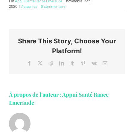
Par
Appui Santé Rance Emeraude
|
novembre 19th,
2020
|
Actualités
|
0 commentaire
Share This Story, Choose Your
Platform!
Facebook
X
Reddit
LinkedIn
Tumblr
Pinterest
Vk
Email
À propos de l'auteur :
Appui Santé Rance
Emeraude