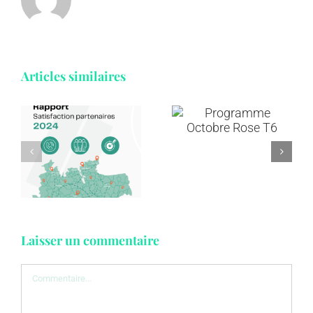
Articles similaires
Annuaire et
Programme
ressources
e
Octobre
en
n
Rose T6
addictologie
s
Laisser un commentaire
Commentaire