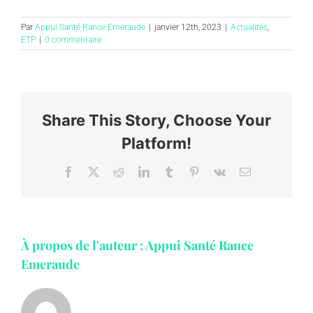
Par
Appui Santé Rance Emeraude
|
janvier 12th, 2023
|
Actualités
,
ETP
|
0 commentaire
Share This Story, Choose Your
Platform!
Facebook
X
Reddit
LinkedIn
Tumblr
Pinterest
Vk
Email
À propos de l'auteur :
Appui Santé Rance
Emeraude