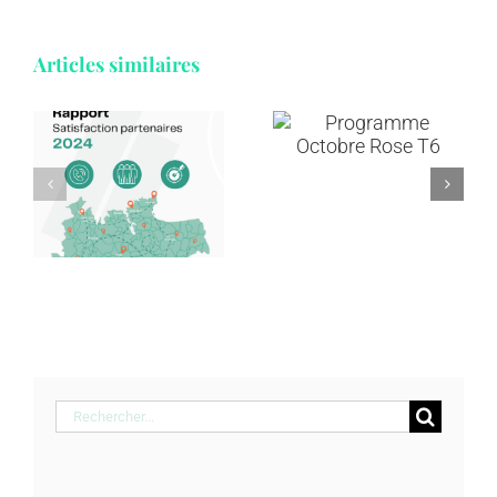
Articles similaires
Annuaire et
Programme
ressources
e
Octobre
en
n
Rose T6
addictologie
s
Rechercher: